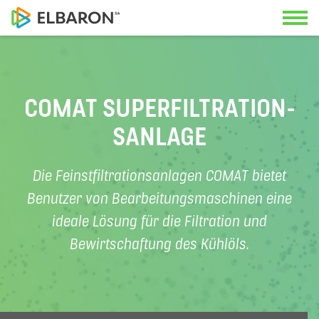
Kontaktieren Sie uns
Anwendungen
COMAT SUPERFILTRATION­
Unsere Spezialisten freuen sich, Sie
SANLAGE
Lösungen
beraten zu können.
Die Feinstfiltrationsanlagen COMAT bietet
Service
Benutzer von Bearbeitungsmaschinen eine
Hauptsitz
ideale Lösung für die Filtration und
Über uns
+41 22 342 36 50
Bewirtschaftung des Kühlöls.
News
Deutschschweizer Büro
+41 56 470 14 55
Unterlagen