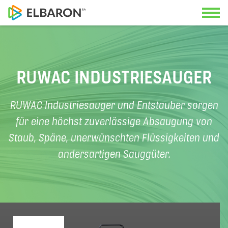
Kontaktieren Sie uns
Anwendungen
RUWAC INDUSTRIESAUGER
Unsere Spezialisten freuen sich, Sie
Lösungen
RUWAC Industriesauger und Entstauber sorgen
beraten zu können.
für eine höchst zuverlässige Absaugung von
Service
Staub, Späne, unerwünschten Flüssigkeiten und
andersartigen Sauggüter.
Hauptsitz
Über uns
+41 22 342 36 50
News
Deutschschweizer Büro
+41 56 470 14 55
Unterlagen