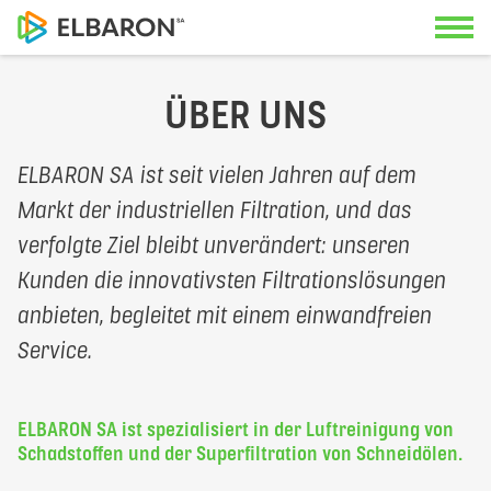
ÜBER UNS
Kontaktieren Sie uns
Anwendungen
ELBARON SA ist seit vielen Jahren auf dem
Unsere Spezialisten freuen sich, Sie
Markt der industriellen Filtration, und das
Lösungen
beraten zu können.
verfolgte Ziel bleibt unverändert: unseren
Kunden die innovativsten Filtrationslösungen
Service
anbieten, begleitet mit einem einwandfreien
Hauptsitz
Über uns
Service.
+41 22 342 36 50
News
Deutschschweizer Büro
ELBARON SA ist spezialisiert in der Luftreinigung von
+41 56 470 14 55
Schadstoffen und der Superfiltration von Schneidölen.
Unterlagen