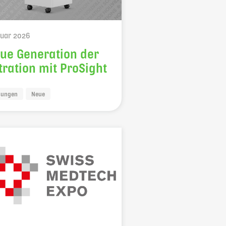
elbaron@elbaron.ch
ruar 2026
ue Generation der
ltration mit ProSight
sungen
Neue