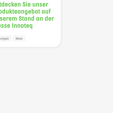
tdecken Sie unser
odukteangebot auf
serem Stand an der
sse Innoteq
sungen
Neue