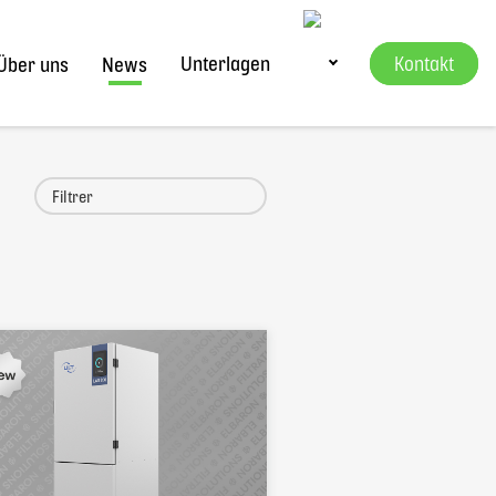
Unterlagen
Kontakt
Über uns
News
Hauptsitz
+41 22 342 36 50
Deutschschweizer Büro
+41 56 470 14 55